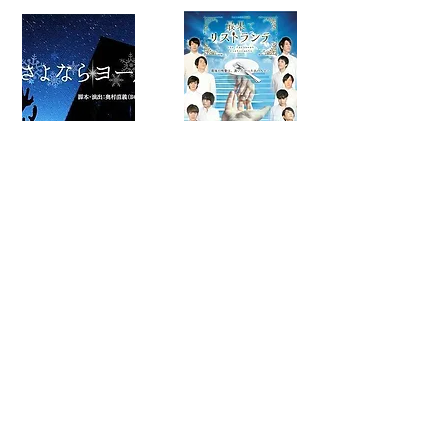
最果てリストランテ＜
さよならヨールプッキ
初演＞
2017年9月6日～10日
2018年4月7日～15日
緋色八犬伝