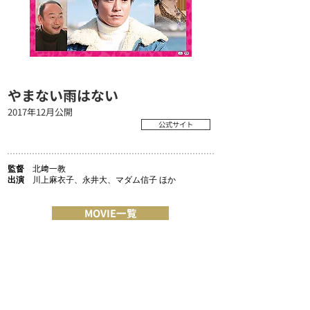
やまない雨はない
2017年12月公開
公式サイト
監督
北﨑一教
出演
川上麻衣子、永井大、マダム信子 ほか
MOVIE一覧
COMPANY
MESSAGE/MISSION