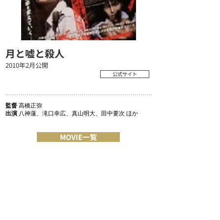
月と嘘と殺人
2010年2月公開
公式サイト
監督
高橋正弥
出演
八神蓮、滝口幸広、真山明大、田中要次 ほか
MOVIE一覧
COMPANY
MESSAGE/MISSION
RECRUIT
ACCESS