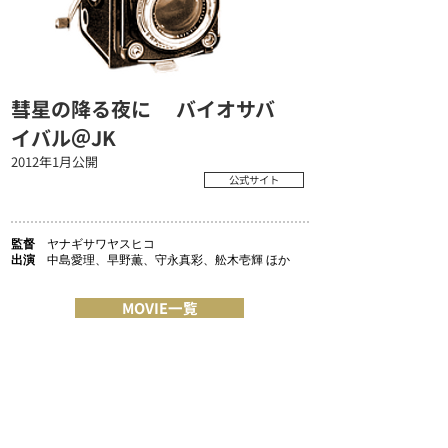
彗星の降る夜に バイオサバ
イバル＠JK
2012年1月公開
公式サイト
監督
ヤナギサワヤスヒコ
出演
中島愛理、早野薫、守永真彩、舩木壱輝 ほか
MOVIE一覧
COMPANY
MESSAGE/MISSION