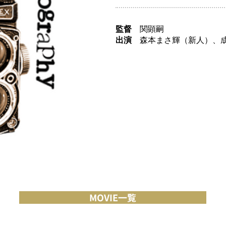
監督
関顕嗣
出演
森本まさ輝（新人）、成
MOVIE一覧