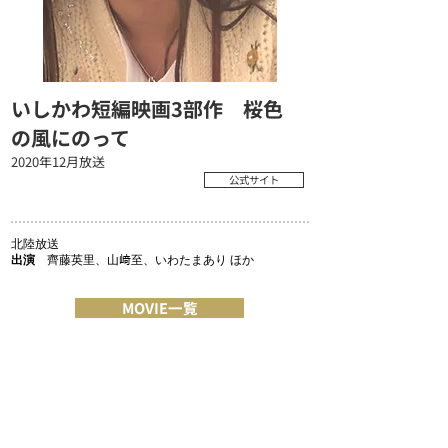
いしかわ短編映画3部作 桜色
の風にのって
2020年12月放送
公式サイト
北陸放送
出演
齊藤英里、山﨑至、いわたまあり ほか
MOVIE一覧
COMPANY
MESSAGE/MISSION