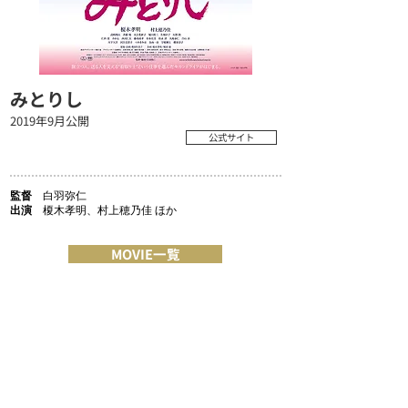
みとりし
2019年9月公開
公式サイト
監督
白羽弥仁
出演
榎木孝明、村上穂乃佳 ほか
MOVIE一覧
COMPANY
MESSAGE/MISSION
RECRUIT
ACCESS