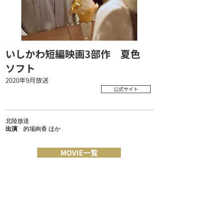
いしかわ短編映画3部作 夏色
ソフト
2020年9月放送
公式サイト
北陸放送
出演
的場絢香 ほか
MOVIE一覧
COMPANY
MESSAGE/MISSION