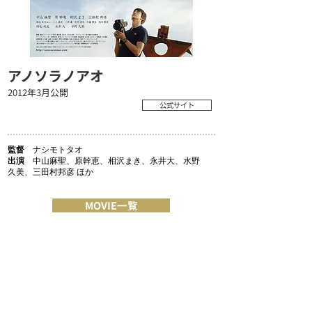
アノソラノアオ
2012年3月公開
公式サイト
監督
ナシモトタオ
出演
中山麻聖、原幹恵、相沢まき、永井大、水野
久美、三田村邦彦 ほか
MOVIE一覧
COMPANY
MESSAGE/MISSION