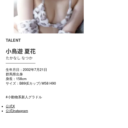
TALENT
小鳥遊 夏花
たかなし なつか
生年月日：2002年7月21日
群馬県出身
身長：158cm
サイズ：B89(Eカップ) W58 H90
#小動物系新人グラドル
公式X
公式Instagram