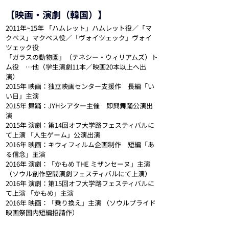
【映画・演劇（韓国）】
2011年~15年 「ハムレット」ハムレット役／「マ
クベス」マクベス役／「ヴォイツェック」ヴォイ
ツェック役
「ガラスの動物園」（テネシー・ウィリアムズ）ト
ム役　…他（学生演劇11本／映画20本以上へ出
演）
2015年 映画：独立映画センター支援作　長編「い
い日」主演
2015年 舞踊：JYHシアター主催　即興舞踊公演出
演
2015年 演劇：第14回オフ大学路フェスティバルに
て上演 「人生ゲーム」公演出演
2016年 映画：キウィフィルム企画制作　短編「あ
る信念」主演
2016年 演劇：「かもめ THE ミザンセーヌ」主演 
（ソウル創作空間演劇フェスティバルにて上演）
2016年 演劇：第15回オフ大学路フェスティバルに
て上演 「かもめ」主演
2016年 映画：「乗り換え」主演 （ソウルプライド
映画祭国内短編招請作）