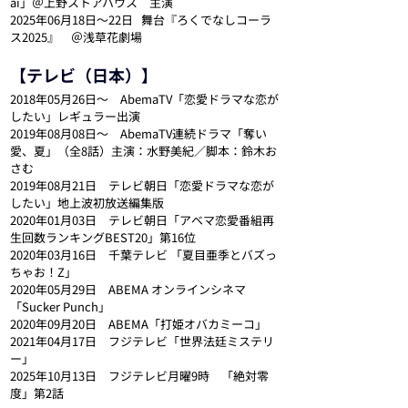
ai」＠上野ストアハウス　主演
2025年06月18日～22日   舞台『ろくでなしコーラ
ス2025』　＠浅草花劇場
【テレビ（日本）】
2018年05月26日～　AbemaTV「恋愛ドラマな恋が
したい」レギュラー出演
2019年08月08日〜　AbemaTV連続ドラマ「奪い
愛、夏」（全8話）主演：水野美紀／脚本：鈴木お
さむ
2019年08月21日　テレビ朝日「恋愛ドラマな恋が
したい」地上波初放送編集版
2020年01月03日　テレビ朝日「アベマ恋愛番組再
生回数ランキングBEST20」第16位
2020年03月16日　千葉テレビ 「夏目亜季とバズっ
ちゃお！Z」
2020年05月29日　ABEMA オンラインシネマ
「Sucker Punch」
2020年09月20日　ABEMA「打姫オバカミーコ」
2021年04月17日　フジテレビ「世界法廷ミステリ
ー」
2025年10月13日　フジテレビ月曜9時　「絶対零
度」第2話