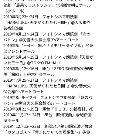
読劇 「最果てリストランテ」@浜離宮朝日ホール
（小ホール）
2019年3月23〜24日　フォトシネマ朗読劇 
「HARAJUKU~天使がくれた七日間~」@大阪市立
芸術創造館
2019年4月13〜14日　フォトシネマ朗読劇 「命の
バトン」@労音大久保会館R'sアートコート
2019年5月1～4日　舞台「メモリーダイヤル」＠東
部フレンドホール
2019年5月14〜19日　フォトシネマ朗読劇「天使が
いた三十日」＠TOKYO FM HALL
2019年6月12～16日　舞台『ZERO 特殊警察公安部
隊「霧組」』＠六行会ホール
2019年7月25〜27日　フォトシネマ朗読劇 
「HARAJUKU~天使がくれた七日間~」＠労音大久
保会館R'sアートコート
2019年8月9〜12日　フォトシネマ朗読劇 「命のバ
トン」@労音大久保会館R'sアートコート
2019年9月21〜29日　舞台「０１３」@新宿村LIVE
2019年11月17〜24日　舞台「蘇州夜曲」＠紀伊國
屋ホール
2019年12月13〜22日　劇団5454第14回公演／舞台
「カタロゴス〜『青』についての短編集～」＠赤