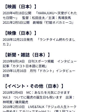
【映画（日本）】
2020年4月18日公開　「HARAJUKU～天使がくれた
七日間～」　監督：松田圭太／主演：馬場良馬
2021年2月5日公開　劇場版『打姫オバカミーコ』
【映像（日本）】
2018年12月21日発売　「ランチタイム終わりまし
た２」
【新聞・雑誌（日本）】
2019年8月14日　日刊スポーツ掲載　インタビュー
記事「カタコト日本語に苦戦」
2019年11月16日　月刊「ドカント」インタビュー
記事
【イベント・その他（日本）】
2018年2月4日　MC：あなたを元気にさせます
Vol.3　ついでに龍虎の誕生日も祝います　出演：
林明寛 / 磯貝龍虎
2018年2月10日　LIVE&TALK『テジュの人生トーク
～改めましてテジュです～Vol.1』（第１回ファン