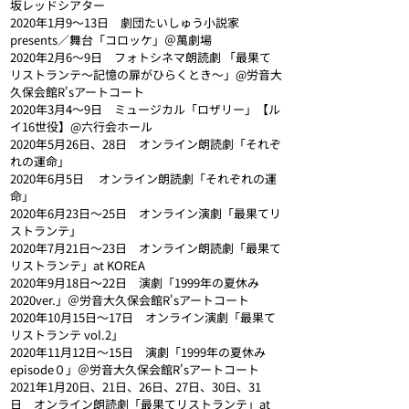
坂レッドシアター
2020年1月9〜13日　劇団たいしゅう小説家
presents／舞台「コロッケ」＠萬劇場
2020年2月6〜9日　フォトシネマ朗読劇 「最果て
リストランテ～記憶の扉がひらくとき～」@労音大
久保会館R'sアートコート
2020年3月4〜9日　ミュージカル「ロザリー」【ル
イ16世役】@六行会ホール
2020年5月26日、28日　オンライン朗読劇「それぞ
れの運命」
2020年6月5日　 オンライン朗読劇「それぞれの運
命」
2020年6月23日～25日　オンライン演劇「最果てリ
ストランテ」
2020年7月21日～23日　オンライン朗読劇「最果て
リストランテ」at KOREA
2020年9月18日～22日　演劇「1999年の夏休み 
2020ver.」＠労音大久保会館R'sアートコート
2020年10月15日～17日　オンライン演劇「最果て
リストランテ vol.2」
2020年11月12日～15日　演劇「1999年の夏休み 
episode０」＠労音大久保会館R'sアートコート
2021年1月20日、21日、26日、27日、30日、31
日　オンライン朗読劇「最果てリストランテ」at 