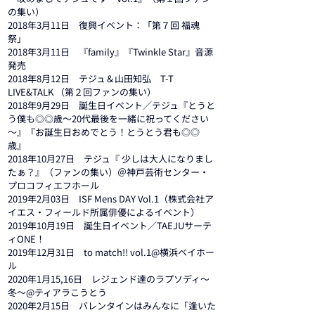
の集い）
2018年3月11日　復興イベント：「第７回 福魂
祭」
2018年3月11日　『family』『Twinkle Star』音源
発売
2018年8月12日　テジュ＆山田知弘　T-T 
LIVE&TALK （第２回ファンの集い）
2018年9月29日　誕生日イベント／テジュ『とうと
う僕も◎◎歳～20代最後を一緒に祝ってください
～』『お誕生日おめでとう！とうとう君も◎◎
歳』
2018年10月27日　テジュ『 少しは大人になりまし
たぁ？』（ファンの集い）＠神戸芸術センター・
プロコフィエフホール
2019年2月03日　ISF Mens DAY Vol.1（株式会社ア
イエス・フィールド所属俳優によるイベント）
2019年10月19日　誕生日イベント／TAEJUサーテ
ィONE！
2019年12月31日　to match!! vol.1@横浜ベイホー
ル
2020年1月15,16日　レジェンド達のラプソディ〜
冬〜@ティアラこうとう
2020年2月15日　バレンタインはみんなに「逢いた