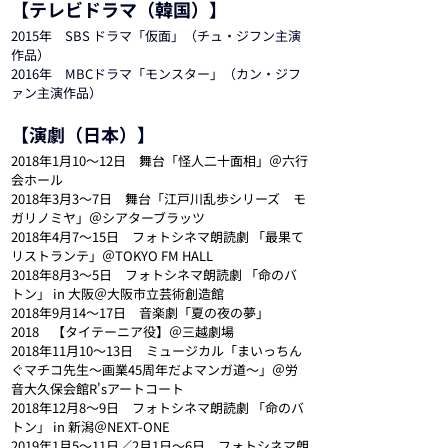
【テレビドラマ（韓国）】
2015年　SBS ドラマ「仮面」（チュ・ジフン主演
作品）
2016年　MBCドラマ「モンスター」（カン・ジフ
ァン主演作品）
【演劇（日本）】
2018年1月10～12日　舞台「怪人二十面相」＠六行
会ホール
2018年3月3～7日　舞台「江戸川乱歩シリーズ　モ
ガリノミヤ」＠シアターブラッツ
2018年4月7～15日　フォトシネマ朗読劇 「最果て
リストランテ」＠TOKYO FM HALL
2018年8月3～5日　フォトシネマ朗読劇 「命のバ
トン」 in 大阪＠大阪市立芸術創造館
2018年9月14～17日　音楽劇「夏の夜の夢」
2018　【タイテーニア役】＠三越劇場
2018年11月10～13日　ミュージカル「まいっちん
ぐマチコ先生～画業45周年だよマンガ道～」＠労
音大久保会館R'sアートコート
2018年12月8～9日　フォトシネマ朗読劇 「命のバ
トン」 in 新潟＠NEXT-ONE
2019年1月5〜11日／2月1日〜6日　フォトシネマ朗