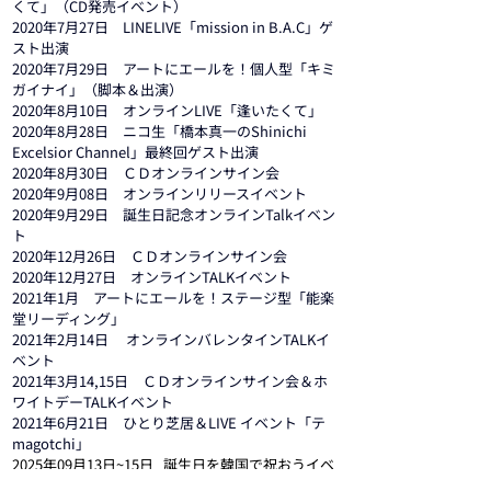
くて」（CD発売イベント）
2020年7月27日　LINELIVE「mission in B.A.C」ゲ
スト出演
2020年7月29日　アートにエールを！個人型「キミ
ガイナイ」（脚本＆出演）
2020年8月10日　オンラインLIVE「逢いたくて」
2020年8月28日　ニコ生「橋本真一のShinichi 
Excelsior Channel」最終回ゲスト出演
2020年8月30日　ＣＤオンラインサイン会
2020年9月08日　オンラインリリースイベント
2020年9月29日　誕生日記念オンラインTalkイベン
ト
2020年12月26日　ＣＤオンラインサイン会
2020年12月27日　オンラインTALKイベント
2021年1月　アートにエールを！ステージ型「能楽
堂リーディング」
2021年2月14日　 オンラインバレンタインTALKイ
ベント
2021年3月14,15日　ＣＤオンラインサイン会＆ホ
ワイトデーTALKイベント
2021年6月21日　ひとり芝居＆LIVE イベント「テ
magotchi」　
2025年09月13日~15日   誕生日を韓国で祝おうイベ
ント