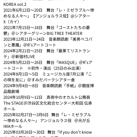
KOREA vol.2
2021年6月12日～20日　舞台「レ・ミゼラブル〜惨
めなる人々〜」【アンジョルラス役】@シアター
Χ（カイ）
2021年7月15日～18日　舞台「ゴーストたちの憂
鬱」＠シアターグリーンBIG TREE THEATER
2023年12月21日〜24日　音楽朗読劇「美男ペコパ
ンと悪魔」＠R'sアートコート
2024年2月21日〜25日　舞台「最果てリストラン
テ」＠新宿村LIVE
2024年5月22日～26日　舞台「MASQUE」＠R'sア
ートコート　※初作・演出（25日のみ出演）
2024年8月1日～5日　ミュージカル座7月公演「こ
の唄を友に」＠すみだパークシアター倉
2024年9月4日〜8日　音楽朗読劇「手紙」＠銀座博
品館劇場
2024年10月9日〜12日　真夜中のオカルト公務員 
The STAGE＠渋谷区文化総合センター大和田 伝承
ホール
2025年02月27日～3月6日   舞台「レ・ミゼラブル
～惨めなる人々～」 アンジョルラス役   ＠光が丘
IMAホール
2025年03月26日～30日   舞台「If you don't know 