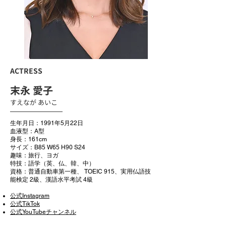
ACTRESS
末永 愛子
すえなが あいこ
生年月日：1991年5月22日
血液型：A型
身長：161cm
サイズ：B85 W65 H90 S24
趣味：旅行、ヨガ
特技：語学（英、仏、韓、中）
資格：普通自動車第一種、 TOEIC 915、実用仏語技
能検定 2級、漢語水平考試 4級
公式Instagram
公式TikTok
公式YouTubeチャンネル