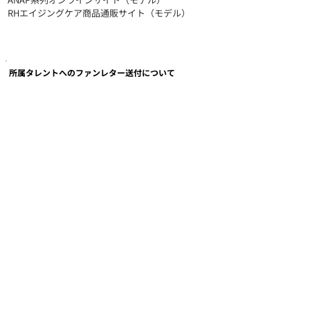
RHエイジングケア商品通販サイト（モデル）
所属タレントへのファンレター送付について
弊社所属のタレントへのファンレター以下までお送りいた
だくようお願いいたします。
〒108-0023 東京都港区芝浦4-16-23 AQUACITY芝浦9階
株式会社アイエス・フィールド 宛
所属タレントへのお仕事のご依頼・お問い合わせ
弊社所属タレントへのお仕事のご依頼・お問合せは
こちらのメールアドレスにお送りください。
COMPANY
MESSAGE/MISSION