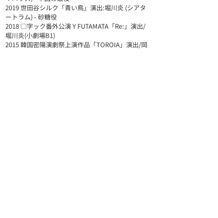
2019 世田谷シルク「青い鳥」演出:堀川炎 (シアタ
ートラム) - 砂糖役
2018 □字ック番外公演 Y FUTAMATA「Re:」演出/
堀川炎(小劇場B1)
2015 韓国密陽演劇祭上演作品「TOROIA」演出/岡
田圓 ウリクセス役
2015 利賀アジア演出家フェスティバル上演作品
「戦場のピクニック」(リフトシアター) - 衛生兵役
2015 インド Asian Theatre Festiva上演作品
「TOROIA」演出/岡田圓 傍観者役
所属タレントへのファンレター送付について
弊社所属のタレントへのファンレター以下までお送りいた
だくようお願いいたします。
〒108-0023 東京都港区芝浦4-16-23 AQUACITY芝浦9階
株式会社アイエス・フィールド 宛
所属タレントへのお仕事のご依頼・お問い合わせ
弊社所属タレントへのお仕事のご依頼・お問合せは
こちらのメールアドレスにお送りください。