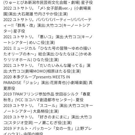
(りゅーとぴあ新潟市民芸術文化会館・劇場) 星子役
2022 ユトサトリ。「〆!-女子部員ver.-」(小劇場楽
園)演出:大石晟雄 竹内さやか役(主演)
2022 ユトサトリ。パパパパパーティー!パパパーテ
ィー!!「群馬・改」演出:大竹ココ(キーノートシア
ター) 星子役
2021 ユトサトリ。「悪いコ」演出:大竹ココ(キーノ
ートシアター) めいこ役(主演)
2021 ミュージカル「ひなた号の冒険〜ゆめの描い
たオリーブの木〜」総合演出:ひなたなほこ(かめあ
りリリオホール) ひなた役(主演)
2021 ユトサトリ。「だいたいみんな躍ってる」演
出:大竹ココ(劇場MOMO)相原ほたる役(主演)
2020 本多グループpresents MEETS IN 
PARADISE「ジョシ」演出:花房青也(小劇場楽園) 真
夏原役
2019 TPAMフリンジ参加作品 世田谷シルク「春夏
秋冬」(YCC ヨコハマ創造都市センター) - 夏役
2019 ユトサトリ。「スコール」演出:大竹ココ(キー
ノートシアター) 大島梢役(主演)
2019 ユトサトリ。「好きのまにまに」演出:大竹コ
コ(スタジオ空洞) 一ノ瀬こむぎ役(主演)
2019 ドナルト・パッカーン「女の一生」(上野プレ
イハウス) - 中国の娘役