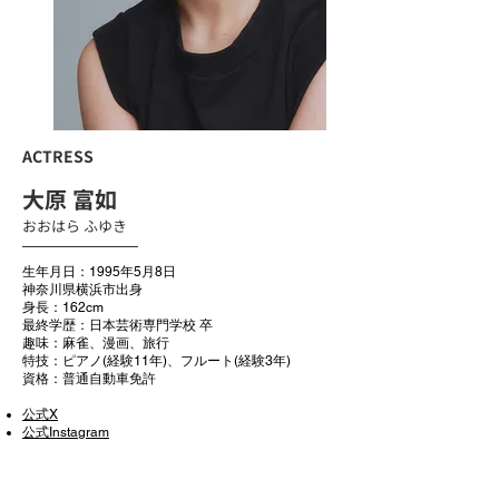
ACTRESS
大原 富如
おおはら ふゆき
生年月日：1995年5月8日
神奈川県横浜市出身
身長：162cm
最終学歴：日本芸術専門学校 卒
趣味：麻雀、漫画、旅行
特技：ピアノ(経験11年)、フルート(経験3年)
資格：普通自動車免許
公式X
公式Instagram