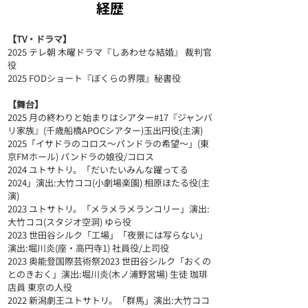
​経歴
【TV・ドラマ】
2025 テレ朝 木曜ドラマ『しあわせな結婚』 裁判官
役
2025 FODショート『ぼくらの界隈』秘書役
【舞台】
2025 月の終わりと始まりはシアター#17『ジャンバ
リ家族』(千歳船橋APOCシアター)玉出円役(主演)
2025「イサドラのコロス〜パンドラの希望〜」(東
京FMホール) パンドラの娘役/コロス
2024 ユトサトリ。「だいたいみんな躍ってる
2024」演出:大竹ココ(小劇場楽園) 相原ほたる役(主
演)
2023 ユトサトリ。「メラメラメランコリー」演出:
大竹ココ(スタジオ空洞) ゆら役
2023 世田谷シルク「工場」「夜景には写らない」
演出:堀川炎(座・高円寺1) 社員役/上司役
2023 奥能登国際芸術祭2023 世田谷シルク「おくの
とのきおく」演出:堀川炎(木ノ浦野営場) 生徒 珈琲
店員 東京の人役
2022 新潟劇王ユトサトリ。「群馬」演出:大竹ココ