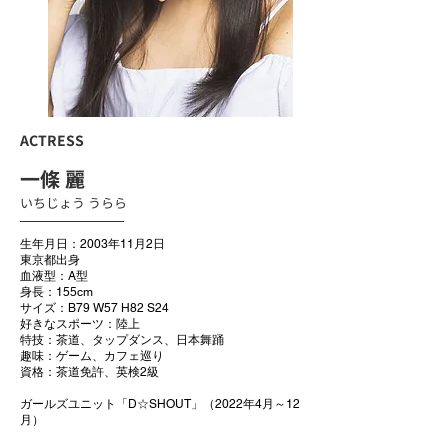
ACTRESS
一條 麗
いちじょう うらら
生年月日：2003年11月2日
東京都出身
血液型：A型
身長：155cm
サイズ：B79 W57 H82 S24
好きなスポーツ：陸上
特技：茶道、タップダンス、日本舞踊
趣味：ゲーム、カフェ巡り
資格：茶道免許、英検2級
ガールズユニット「D☆SHOUT」（2022年4月～12
月）