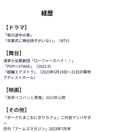
​経歴
【ドラマ】
「坂の途中の家」
「卒業式に神谷詩子がいない」（NTV）
【舞台】
浅草少女歌劇団「ローファーズハイ！！」
「POP☆STAGE」（2022.9）
「超嬢エクストラ」（2023年5月19日～21日＠築地
ブディストホール）
【映画】
「美男ペコパンと悪魔」2023年公開
【その他】
「ポークたまごおにぎりカフェ」二代目アンバサダ
ー
月刊「アームズマガジン」2023年7月号