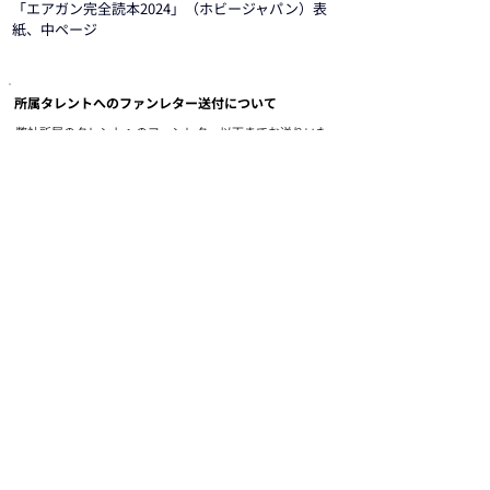
「エアガン完全読本2024」（ホビージャパン）表
紙、中ページ
所属タレントへのファンレター送付について
弊社所属のタレントへのファンレター以下までお送りいた
だくようお願いいたします。
〒108-0023 東京都港区芝浦4-16-23 AQUACITY芝浦9階
株式会社アイエス・フィールド 宛
所属タレントへのお仕事のご依頼・お問い合わせ
弊社所属タレントへのお仕事のご依頼・お問合せは
こちらのメールアドレスにお送りください。
COMPANY
MESSAGE/MISSION