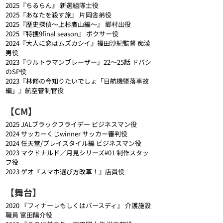
2025『ちるらん』 新選組隊士役
2025『あなたを殺す旅』 片岡舎弟役
2025『歴史探偵〜上杉鷹山編〜』 郷村出役
2025『特捜9final season』 ボクサー役
2024『大人に恋はムズカシイ』福田沙紀監督 痴漢
男役
2023『ウルトラマンブレーザー』22～25話 ドバシ
のSP役
2023『林修の今知りたいでしょ「日航機墜落事故
編」』航空管制官役
【CM】
2025 JALブラックフライデー ビジネスマン役
2024 サッカーくじwinner サッカー審判役
2024 任天堂/プレイスタイル編 ビジネスマン役
2023 マクドナルド／月見シリーズ#01 制作スタッ
フ役
2023 ゲオ『スマホ選び方改革！』店員役
【舞台】
2020 『フィナーレもしくはバースディ』 介護施設
職員 富田陽介役