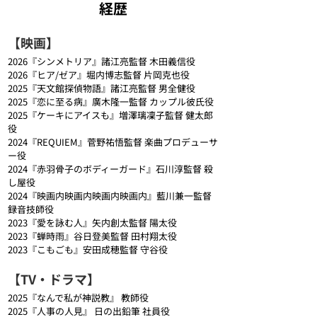
​経歴
【映画】
2026『シンメトリア』諸江亮監督 木田義信役
2026『ヒア/ゼア』堀内博志監督 片岡克也役
2025『天文館探偵物語』諸江亮監督 男全健役
2025『恋に至る病』廣木隆一監督 カップル彼氏役
2025『ケーキにアイスも』増澤璃凜子監督 健太郎
役
2024『REQUIEM』菅野祐悟監督 楽曲プロデューサ
ー役
2024『赤羽骨子のボディーガード』石川淳監督 殺
し屋役
2024『映画内映画内映画内映画内』藍川兼一監督 
録音技師役
2023『愛を詠む人』矢内創太監督 陽太役
2023『蝉時雨』谷日登美監督 田村翔太役
2023『こもごも』安田成穂監督 守谷役
【TV・ドラマ】
2025『なんで私が神説教』 教師役
2025『人事の人見』 日の出鉛筆 社員役