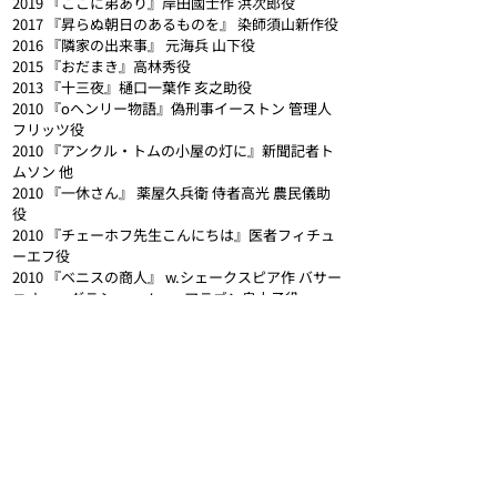
2019 『ここに弟あり』岸田國士作 洪次郎役
2017 『昇らぬ朝日のあるものを』 染師須山新作役
2016 『隣家の出来事』 元海兵 山下役
2015 『おだまき』高林秀役
2013 『十三夜』樋口一葉作 亥之助役
2010 『oヘンリー物語』偽刑事イーストン 管理人
フリッツ役
2010 『アンクル・トムの小屋の灯に』新聞記者ト
ムソン 他
2010 『一休さん』 薬屋久兵衛 侍者高光 農民儀助
役
2010 『チェーホフ先生こんにちは』医者フィチュ
ーエフ役
2010 『ベニスの商人』 w.シェークスピア作 バサー
ニオー、グラシャーノー、アラゴン皇太子役
2010 『父帰る』菊池寛作 新二郎役
【スチール・カタログ関係】
2024 工機ホールディングス 大工役
2024 日本赤十字社（震災対策編）父親役
2024 日産キャラバン 夫ユーザー役