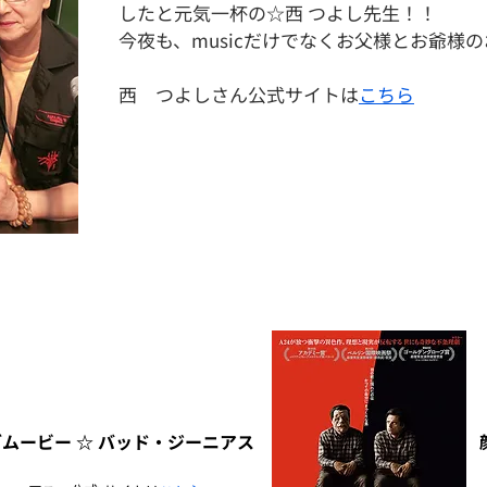
したと元気一杯の☆西 つよし先生！！
今夜も、musicだけでなくお父様とお爺様
​西 つよしさん公式サイトは
こちら
ムービー ☆ バッド・ジーニアス