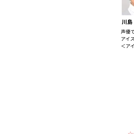
​川
​声優
アイ
＜ア
☆