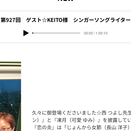
第927回 ゲスト☆KEITO様 シンガーソングライター
00:00 / 1:00:10
久々に御登場くださいました☆西 つよし先
ン）』と『凍月（可愛 ゆみ）』を披露して
『恋の炎』は「じょんから女節（長山 洋子）